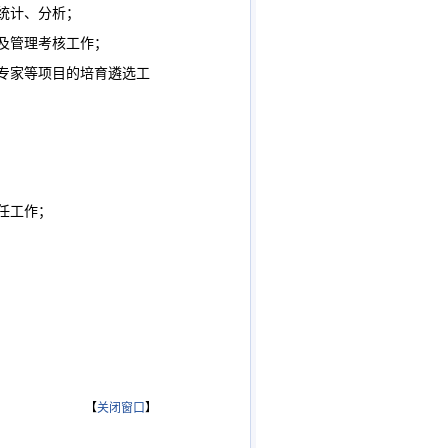
统计、分析；
及管理考核工作；
贴专家等项目的培育遴选工
任工作；
【
关闭窗口
】